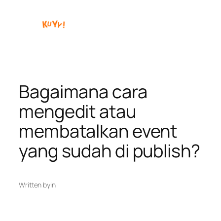
Skip
to
content
Bagaimana cara
mengedit atau
membatalkan event
yang sudah di publish?
Written by
in