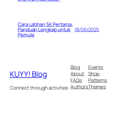
Cara Latihan 5K Pertama:
18/06/2025
Panduan Lengkap untuk
Pemula
Blog
Events
KUYY! Blog
About
Shop
FAQs
Patterns
Authors
Themes
Connect through activities