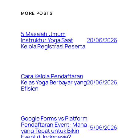
MORE POSTS
5 Masalah Umum
20/06/2026
Instruktur Yoga Saat
Kelola Registrasi Peserta
Cara Kelola Pendaftaran
20/06/2026
Kelas Yoga Berbayar yang
Efisien
Google Forms vs Platform
Pendaftaran Event: Mana
15/06/2026
yang Tepat untuk Bikin
Event di Indonesia?