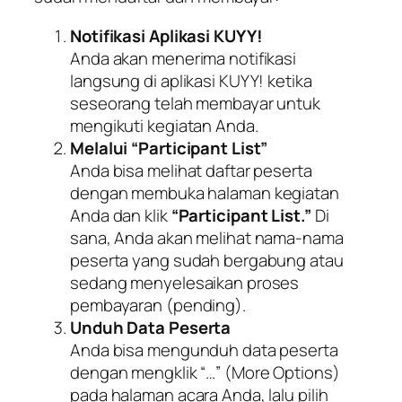
Notifikasi Aplikasi KUYY!
Anda akan menerima notifikasi
langsung di aplikasi KUYY! ketika
seseorang telah membayar untuk
mengikuti kegiatan Anda.
Melalui “Participant List”
Anda bisa melihat daftar peserta
dengan membuka halaman kegiatan
Anda dan klik
“Participant List.”
Di
sana, Anda akan melihat nama-nama
peserta yang sudah bergabung atau
sedang menyelesaikan proses
pembayaran (
pending
).
Unduh Data Peserta
Anda bisa mengunduh data peserta
dengan mengklik “…” (
More Options
)
pada halaman acara Anda, lalu pilih