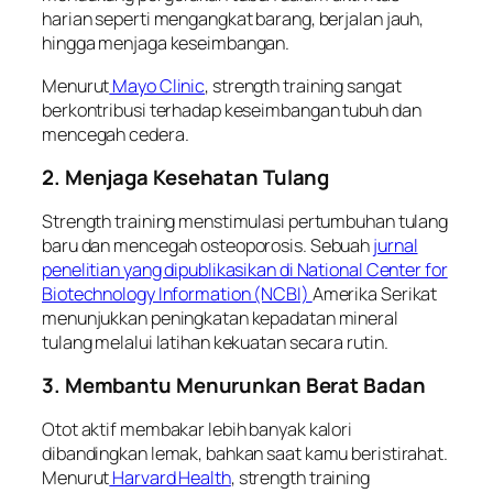
harian seperti mengangkat barang, berjalan jauh,
hingga menjaga keseimbangan.
Menurut
Mayo Clinic
, strength training sangat
berkontribusi terhadap keseimbangan tubuh dan
mencegah cedera.
2. Menjaga Kesehatan Tulang
Strength training menstimulasi pertumbuhan tulang
baru dan mencegah osteoporosis. Sebuah
jurnal
penelitian yang dipublikasikan di National Center for
Biotechnology Information (NCBI)
Amerika Serikat
menunjukkan peningkatan kepadatan mineral
tulang melalui latihan kekuatan secara rutin.
3. Membantu Menurunkan Berat Badan
Otot aktif membakar lebih banyak kalori
dibandingkan lemak, bahkan saat kamu beristirahat.
Menurut
Harvard Health
, strength training