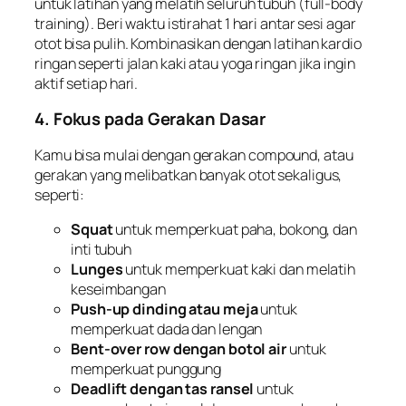
untuk latihan yang melatih seluruh tubuh (full-body
training). Beri waktu istirahat 1 hari antar sesi agar
otot bisa pulih. Kombinasikan dengan latihan kardio
ringan seperti jalan kaki atau yoga ringan jika ingin
aktif setiap hari.
4. Fokus pada Gerakan Dasar
Kamu bisa mulai dengan gerakan
compound
, atau
gerakan yang melibatkan banyak otot sekaligus,
seperti:
Squat
untuk memperkuat paha, bokong, dan
inti tubuh
Lunges
untuk memperkuat kaki dan melatih
keseimbangan
Push-up dinding atau meja
untuk
memperkuat dada dan lengan
Bent-over row dengan botol air
untuk
memperkuat punggung
Deadlift dengan tas ransel
untuk