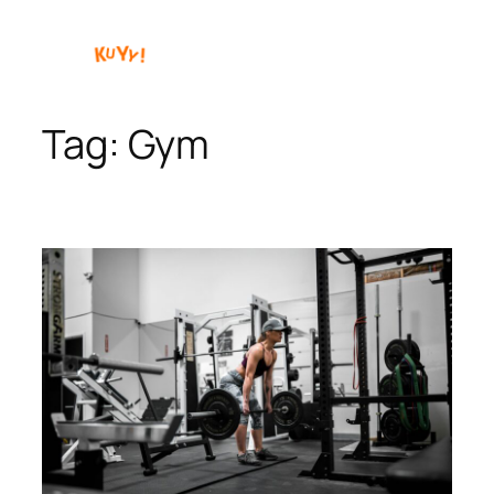
Skip
to
content
Tag:
Gym