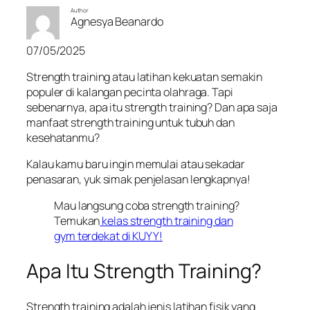
Author
Agnesya Beanardo
07/05/2025
Strength training atau latihan kekuatan semakin
populer di kalangan pecinta olahraga. Tapi
sebenarnya, apa itu strength training? Dan apa saja
manfaat strength training untuk tubuh dan
kesehatanmu?
Kalau kamu baru ingin memulai atau sekadar
penasaran, yuk simak penjelasan lengkapnya!
Mau langsung coba strength training?
Temukan
kelas strength training dan
gym terdekat di KUYY!
Apa Itu Strength Training?
Strength training adalah jenis latihan fisik yang