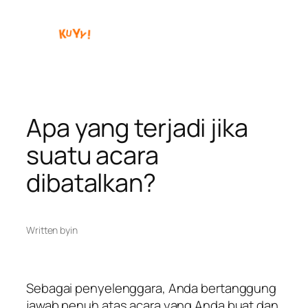
Skip
to
content
Apa yang terjadi jika
suatu acara
dibatalkan?
Written by
in
Sebagai penyelenggara, Anda bertanggung
jawab penuh atas acara yang Anda buat dan